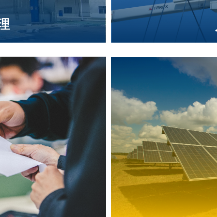
理
员运维管理
Energy effici
行调查，分析，总结
监测用能数据和质
作聚焦。
案，提供能源托管