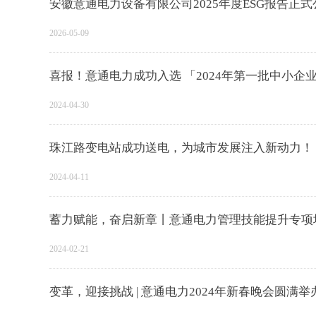
安徽意通电力设备有限公司2025年度ESG报告正式
2026-05-09
喜报！意通电力成功入选 「2024年第一批中小企
2024-04-30
珠江路变电站成功送电，为城市发展注入新动力！
2024-04-11
蓄力赋能，奋启新章丨意通电力管理技能提升专项
2024-02-21
变革，迎接挑战 | 意通电力2024年新春晚会圆满举