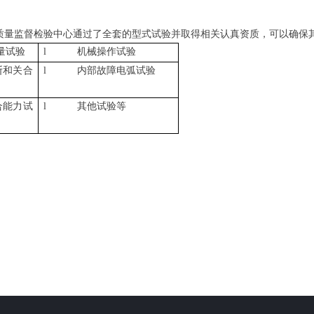
质
量
监督检验中心通过了全套的型式试验
并取得相关认真资质
，可以确保
量试验
l
机械操作试验
断和关合
l
内部故障电弧试验
合能力试
l
其他试验等