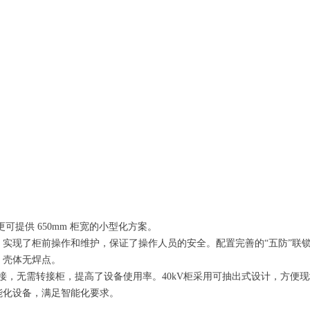
更可提供 650mm 柜宽的小型化方案。
，实现了柜前操作和维护，保证了操作人员的安全。
配置完善的“五防”联
，壳体无焊点。
接，无需转接柜，提高了设备使用率。
4
0
kV柜采用
可抽出式设计，
方便现
能化设备，满足智能化要求。