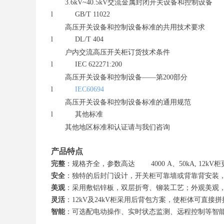
3
.6
kV
~40.5
kV交流金属封闭开关设备和控制设备
l
GB/T
11022
高压开关设备和控制设备标准的共用技术要求
l
DL/T
404
户内交流高压开关柜订货技术条件
l
IEC
622271
:
200
高压开关设备和控制设备——第2
00
部分
l
IEC
60694
高压开关设备和控制设备标准的通用规范
l
其他标准
其他地区标准和认证请与我们咨询
产品特点
完整
：
规格齐全，参数高达
4000 A、50kA,
12
kV柜
安全
：
独特的后封门设计，开关柜可靠墙或背靠背安装
美观
：
采用敷铝锌板，双层折弯、
铆
装工艺
；
外观美观
灵活
：
12
kV及2
4
kV柜采用
后背包方案
，
使柜体可直接拼
智能
：
可选配电动操作、实时状态监测、远程控制等智