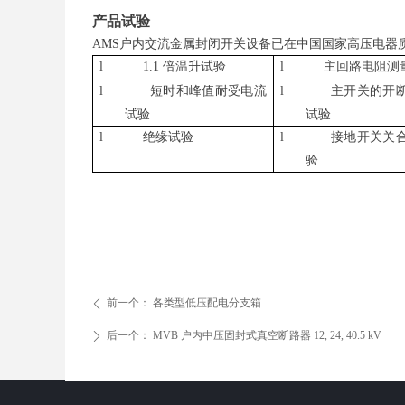
产品试验
A
M
S
户内交流金属封闭开关设备已在中国国家高压电器
l
1.1 倍温升试验
l
主回路电阻测
l
短时和峰值耐受电流
l
主开关的开
试验
试验
l
绝缘试验
l
接地开关关
验
前一个：
各类型低压配电分支箱
ꄴ
后一个：
MVB 户内中压固封式真空断路器 12, 24, 40.5 kV
ꄲ