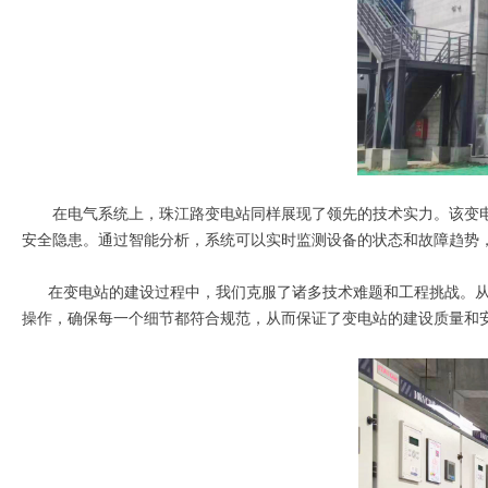
在电气系统上，珠江路变电站同样展现了领先的技术实力。该变电
安全隐患。通过智能分析，系统可以实时监测设备的状态和故障趋势
在变电站的建设过程中，我们克服了诸多技术难题和工程挑战。从
操作，确保每一个细节都符合规范，从而保证了变电站的建设质量和