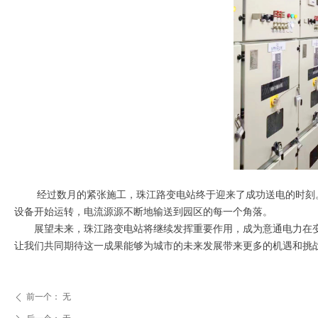
经过数月的紧张施工，珠江路变电站终于迎来了成功送电的时刻。
设备开始运转，电流源源不断地输送到园区的每一个角落。
展望未来，珠江路变电站将继续发挥重要作用，成为意通电力在变
让我们共同期待这一成果能够为城市的未来发展带来更多的机遇和挑
前一个：
无
ꄴ