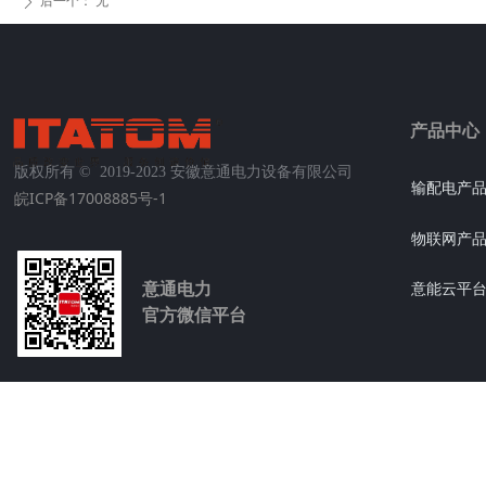
后一个：
无
ꄲ
产品中心
版权所有 ©  2019-2023
安徽意通电力设备有限公司
输配电产
皖ICP备17008885号-1
物联网产
意通电力
意能云平
官方微信平台