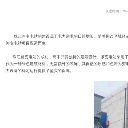
创建时间：
202
珠江路变电站的建设源于电力需求的日益增长。随着周边区域经济
路变电站项目应运而生。
珠江路变电站的成功，离不开其独特的建筑设计。该变电站采用了
作为一种绿色建筑材料，无需额外的装饰，其自然的质感和色泽为变
力设备的稳定运行提供了坚实的保障。