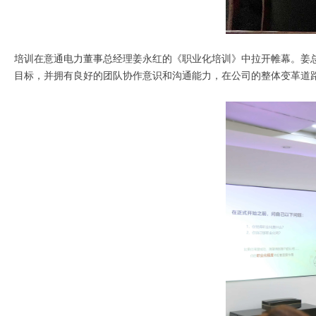
培训在意通电力董事总经理姜永红的《职业化培训》中拉开帷幕。姜
目标，并拥有良好的团队协作意识和沟通能力，在公司的整体变革道