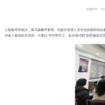
创建时间：
202
人勤春早争朝夕，策马扬鞭开新局。为提升管理人员专业技能和综合素质
40余人参加此次培训。大家以“开年即开工，起步便冲刺”的昂扬姿态迅